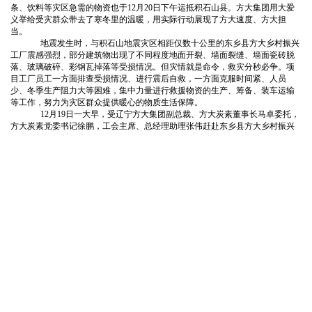
条
、
饮料等灾区急需的物资
也于
12月20日下午运抵积石山县。方大集团用大爱
义举给受灾群众带去了寒冬里的温暖，用实际行动展现了方大速度、方大担
当。
地震发生时，与积石山地震灾区相距仅数十公里的东乡县方大乡村振兴
工厂震感强烈，部分建筑物出现了不同程度地面开裂、墙面裂缝、墙面瓷砖脱
落、玻璃破碎、彩钢瓦掉落等受损情况。但灾情就是命令，救灾分秒必争。项
目工厂员工一方面排查受损情况、进行震后自救，一方面克服时间紧、人员
少、冬季生产阻力大等困难，集中力量进行救援物资的生产、筹备、装车运输
等工作，努力为灾区群众提供暖心的物质生活保障。
12月19日一大早，受辽宁方大集团副总裁、方大炭素董事长马卓委托，
方大炭素党委书记徐鹏，工会主席、总经理助理张伟赶赴东乡县方大乡村振兴
项目工厂，全面协调、督办捐赠物资工作，确保工作按预定计划落实到位。各
项目工厂及车间全体动员、全力以赴，加快物资的筹备、装车速度。优尔塔精
品羊肉、牛肉、防寒大衣、棉服、针织衣物，还有粉条、水饺、汤圆、面包、
蛋糕、薯条等食品及饮料，经过集中分类包装后装上货运大卡车，整装待发。
12月20日中午，在辽宁方大集团副总裁、方大炭素董事长马卓，方大炭
素党委书记徐鹏、工会主席张伟率领下，首批13辆满载爱心的救援物资车辆启
程出发，向积石山灾区进发。经过两个多小时的路程，车队顺利抵达积石山县
综合社会福利院救灾物资接受地。救援车队受到了临夏回族自治州州委常委、
副州长李勇，副州长李明海，中国红十字会总会赈济救护部部长边晓，甘肃省
红十字会赈济救护处处长姚育东等领导的热情接待。随后，现场进行了简短的
救援物资交接仪式。
李明海代表临夏州委州政府向马卓等领导表达了对方大集团董事局方威
主席的感谢之情，同时感谢方大企业对灾区群众的爱心捐助及长期以来对临夏
州乡村振兴工作的大力支持，并通报了积石山地震受灾情况。
办完捐赠物资登记手续后，方大集团援助物资车辆被调配到大河家镇等