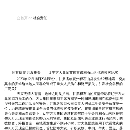
首页
>>
社会责任
同甘抗震 共渡难关 ——辽宁方大集团支援甘肃积石山县抗震救灾纪实
2023年12月18日23时59分，甘肃省临夏州积石山县发生6.2级地震，突如
其来的灾难给当地人民群众
造成
了重大
人员伤亡和财产损失
，引发社会各界的
广泛关注。
天灾无情人有情，危难之时见担当。甘肃积石山的灾情牵动着辽宁方大
集团
13万员工的心。方大集团董事局主席方威第一时间详细询问在临夏州参与
乡村振兴工作组队员的安危，叮嘱各项目公司负责人把员工生命安全放在第一
位，迅速统筹安排集团全面参与抗震救灾各项事宜。在集团董事局方威主席的
关心关爱和亲自部署下，
辽宁方大集团通过甘肃省红十字会向
积石山
灾区捐赠
4000万元现金和价值1000万元的物资
。集团及所属相关企业迅速行动起来，调
拨物资，筹措资金，在地震发生后不到
24小时，方大集团统筹用于抗震救灾的
4000万元
现金已
捐赠到位
，首批
防寒大衣、针织衣物、牛肉
、
羊肉、面点、薯