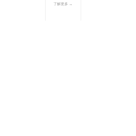
了解更多 →
01-06
东乡族自治县东西协作美佳雨具有限公司
2024
东乡族自治县东西协作美佳雨具有限公司
了解更多 →